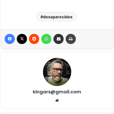
desaparecidos
Facebook
X
Reddit
WhatsApp
Compartilhar via e-mail
Imprimir
kingars@gmail.com
Website