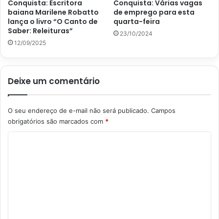
Conquista: Escritora
Conquista: Várias vagas
baiana Marilene Robatto
de emprego para esta
lança o livro “O Canto de
quarta-feira
Saber: Releituras”
23/10/2024
12/09/2025
Deixe um comentário
O seu endereço de e-mail não será publicado.
Campos
obrigatórios são marcados com
*
C
o
m
e
n
t