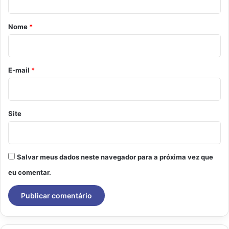
á
r
Nome
*
i
o
*
E-mail
*
Site
Salvar meus dados neste navegador para a próxima vez que
eu comentar.