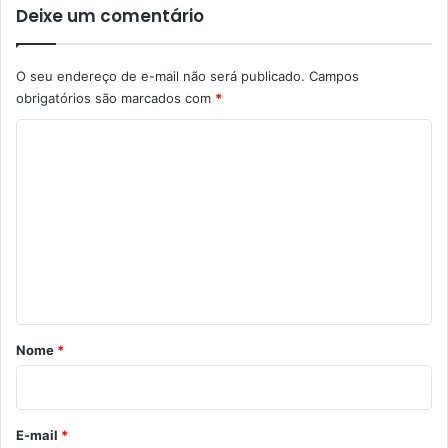
Deixe um comentário
O seu endereço de e-mail não será publicado.
Campos
obrigatórios são marcados com
*
C
o
m
e
n
t
á
r
Nome
*
i
o
*
E-mail
*