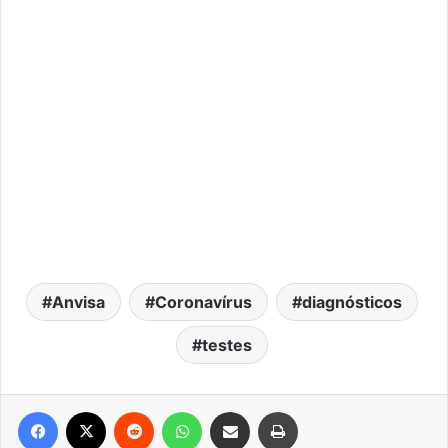
Anvisa
Coronavírus
diagnósticos
testes
Facebook
X
Reddit
WhatsApp
Compartilhar via e-mail
Imprimir