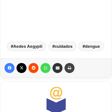
Aedes Aegypti
cuidados
dengue
Facebook
X
Reddit
WhatsApp
Compartilhar via e-mail
Imprimir