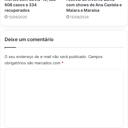
608 casos e 334
com shows de Ana Castela e
recuperados
Maiara e Maraísa
15/06/2020
15/08/2024
Deixe um comentário
O seu endereço de e-mail não será publicado.
Campos
obrigatórios são marcados com
*
C
o
m
e
n
t
á