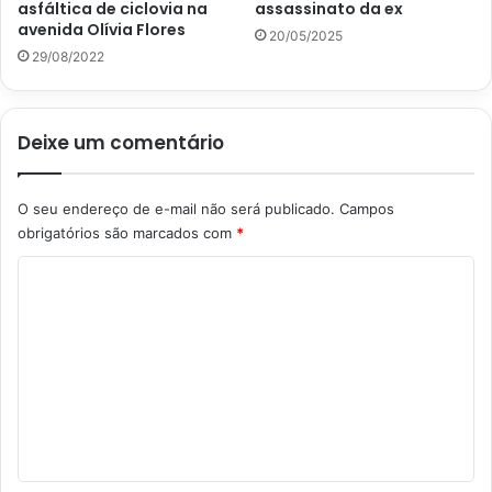
asfáltica de ciclovia na
assassinato da ex
avenida Olívia Flores
20/05/2025
29/08/2022
Deixe um comentário
O seu endereço de e-mail não será publicado.
Campos
obrigatórios são marcados com
*
C
o
m
e
n
t
á