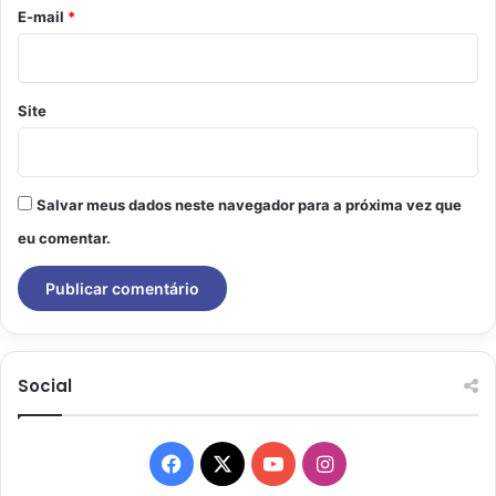
*
E-mail
*
Site
Salvar meus dados neste navegador para a próxima vez que
eu comentar.
Social
Facebook
X
YouTube
Instagram