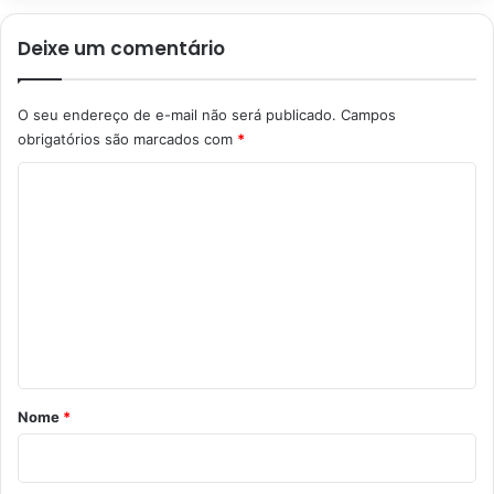
Deixe um comentário
O seu endereço de e-mail não será publicado.
Campos
obrigatórios são marcados com
*
C
o
m
e
n
t
á
r
Nome
*
i
o