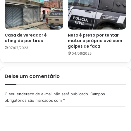
Casa de vereador é
Neto é preso por tentar
atingida por tiros
matar a própria avó com
golpes de faca
07/07/2023
04/06/2025
Deixe um comentário
O seu endereço de e-mail não será publicado.
Campos
obrigatórios são marcados com
*
C
o
m