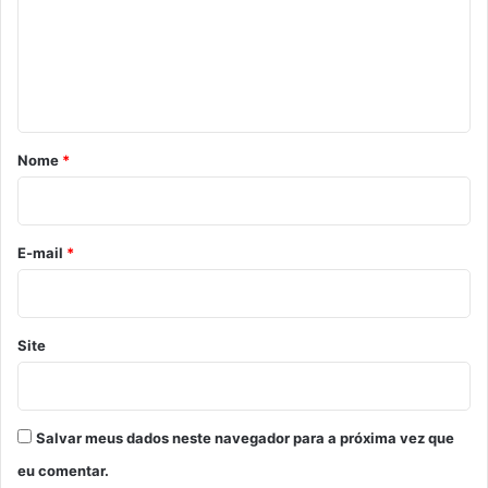
e
n
t
á
r
Nome
*
i
o
*
E-mail
*
Site
Salvar meus dados neste navegador para a próxima vez que
eu comentar.