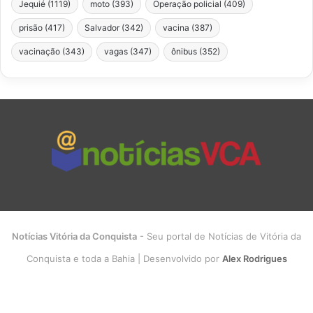
Jequié
(1119)
moto
(393)
Operação policial
(409)
prisão
(417)
Salvador
(342)
vacina
(387)
vacinação
(343)
vagas
(347)
ônibus
(352)
Notícias Vitória da Conquista
- Seu portal de Notícias de Vitória da
Conquista e toda a Bahia | Desenvolvido por
Alex Rodrigues