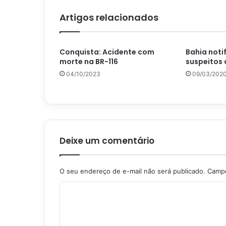
Artigos relacionados
Conquista: Acidente com
Bahia noti
morte na BR-116
suspeitos 
04/10/2023
09/03/202
Deixe um comentário
O seu endereço de e-mail não será publicado.
Campo
C
o
m