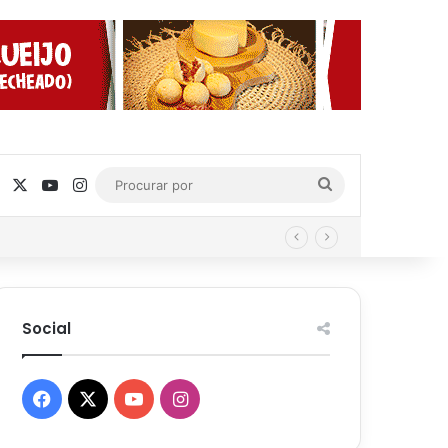
Facebook
X
YouTube
Instagram
Procurar
por
Social
Facebook
X
YouTube
Instagram