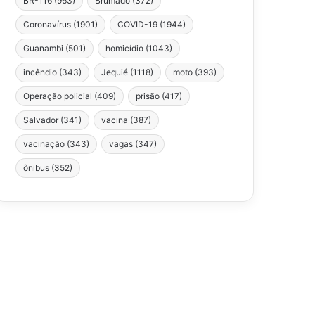
BR-116
(963)
Brumado
(372)
Coronavírus
(1901)
COVID-19
(1944)
Guanambi
(501)
homicídio
(1043)
incêndio
(343)
Jequié
(1118)
moto
(393)
Operação policial
(409)
prisão
(417)
Salvador
(341)
vacina
(387)
vacinação
(343)
vagas
(347)
ônibus
(352)