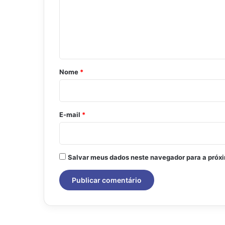
e
n
t
á
r
Nome
*
i
o
*
E-mail
*
Salvar meus dados neste navegador para a próx