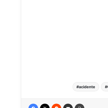
acidente
Facebook
X
Reddit
Compartilhar via e-mail
Imprimir