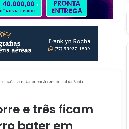
as após carro bater em árvore no sul da Bahia
re e três ficam
rro bater em