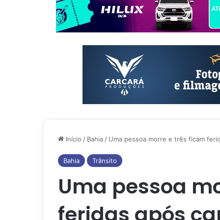
Início
/
Bahia
/
Uma pessoa morre e três ficam ferid
Bahia
Trânsito
Uma pessoa mor
feridas após ca