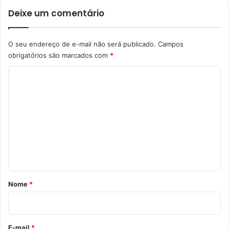
Deixe um comentário
O seu endereço de e-mail não será publicado.
Campos
obrigatórios são marcados com
*
C
o
m
e
n
t
á
r
Nome
*
i
o
*
E-mail
*