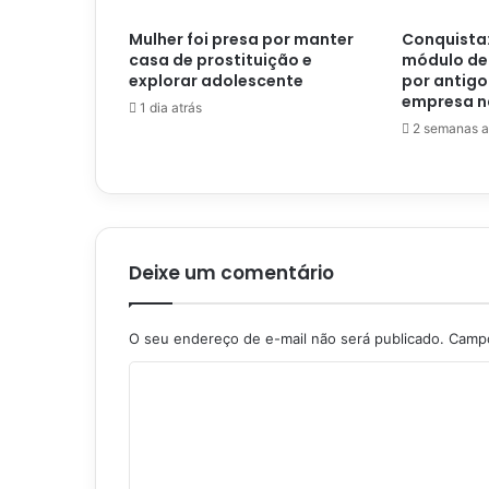
Mulher foi presa por manter
Conquista:
casa de prostituição e
módulo de
explorar adolescente
por antigo
empresa na
1 dia atrás
2 semanas a
Deixe um comentário
O seu endereço de e-mail não será publicado.
Campo
C
o
m
e