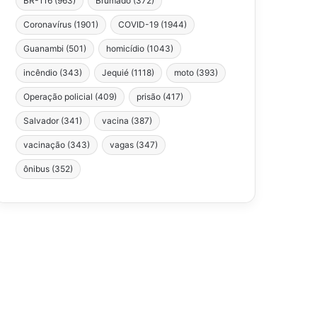
BR-116
(963)
Brumado
(372)
Coronavírus
(1901)
COVID-19
(1944)
Guanambi
(501)
homicídio
(1043)
incêndio
(343)
Jequié
(1118)
moto
(393)
Operação policial
(409)
prisão
(417)
Salvador
(341)
vacina
(387)
vacinação
(343)
vagas
(347)
ônibus
(352)