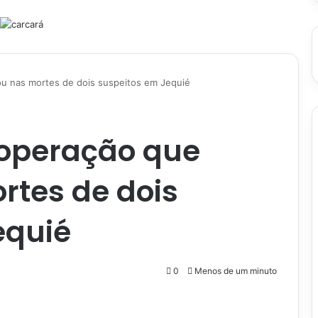
tou nas mortes de dois suspeitos em Jequié
 operação que
rtes de dois
equié
0
Menos de um minuto