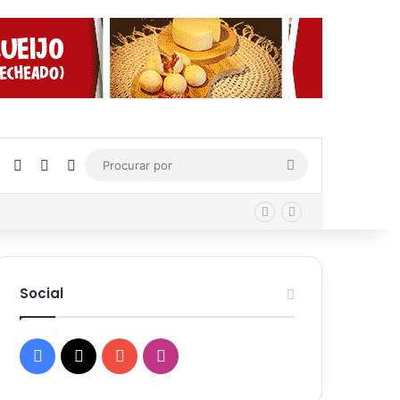
Facebook
X
YouTube
Instagram
Procurar
por
Social
Facebook
X
YouTube
Instagram