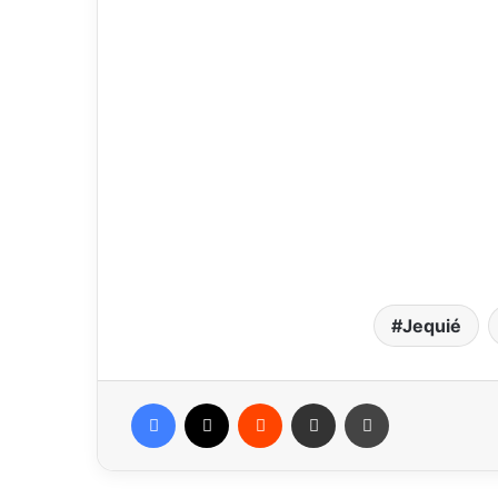
Jequié
Facebook
X
Reddit
Compartilhar via e-mail
Imprimir