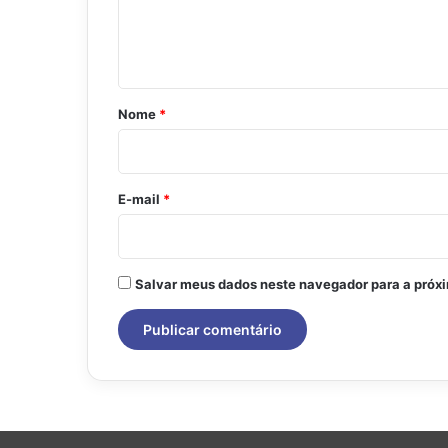
n
t
á
r
Nome
*
i
o
*
E-mail
*
Salvar meus dados neste navegador para a próx