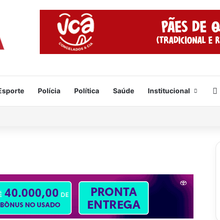
Esporte
Polícia
Política
Saúde
Institucional
hão e 300 mil dentro de carro; quatro pessoas foram presas