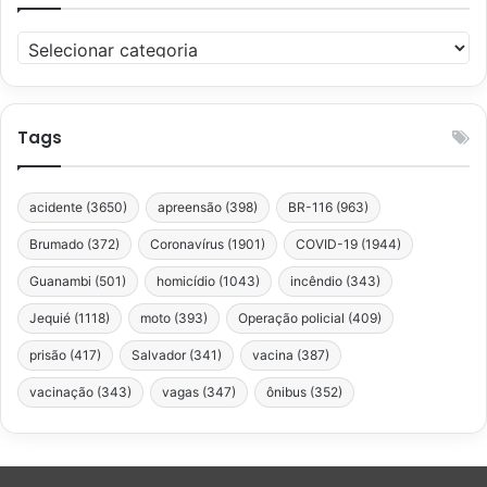
Categorias
Tags
acidente
(3650)
apreensão
(398)
BR-116
(963)
Brumado
(372)
Coronavírus
(1901)
COVID-19
(1944)
Guanambi
(501)
homicídio
(1043)
incêndio
(343)
Jequié
(1118)
moto
(393)
Operação policial
(409)
prisão
(417)
Salvador
(341)
vacina
(387)
vacinação
(343)
vagas
(347)
ônibus
(352)