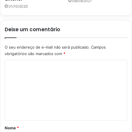
08/09/2021
01/10/2020
Deixe um comentário
O seu endereço de e-mail não será publicado.
Campos
obrigatórios são marcados com
*
C
o
m
e
n
t
á
r
Nome
*