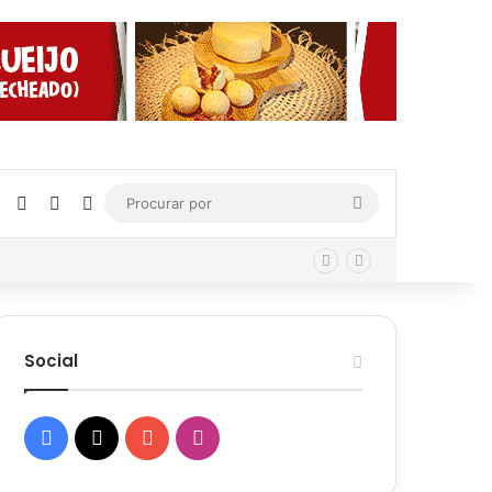
Facebook
X
YouTube
Instagram
Procurar
por
Social
Facebook
X
YouTube
Instagram