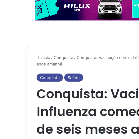
Início
/
Conquista
/
Conquista: Vacinação contra In
anos amanhã
Conquista
Saúde
Conquista: Vac
Influenza come
de seis meses a