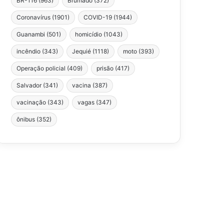
BR-116
(963)
Brumado
(372)
Coronavírus
(1901)
COVID-19
(1944)
Guanambi
(501)
homicídio
(1043)
incêndio
(343)
Jequié
(1118)
moto
(393)
Operação policial
(409)
prisão
(417)
Salvador
(341)
vacina
(387)
vacinação
(343)
vagas
(347)
ônibus
(352)