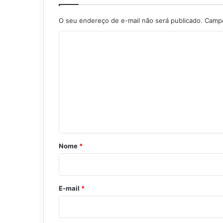
O seu endereço de e-mail não será publicado.
Campo
C
o
m
e
n
t
á
r
Nome
*
i
o
*
E-mail
*