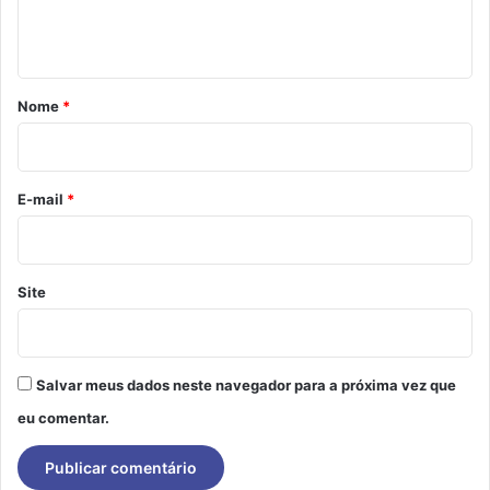
n
t
á
r
Nome
*
i
o
*
E-mail
*
Site
Salvar meus dados neste navegador para a próxima vez que
eu comentar.