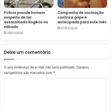
Polícia prende homem
Campanha de vacinação
suspeito de ter
contra a gripe é
assassinado Rogério no
antecipada para este mês
sábado
07/03/2020
28/01/2020
Deixe um comentário
O seu endereço de e-mail não será publicado.
Campos
obrigatórios são marcados com
*
C
o
m
e