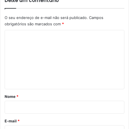
Deixe um comentário
O seu endereço de e-mail não será publicado.
Campos
obrigatórios são marcados com
*
C
o
m
e
n
t
á
r
Nome
*
i
o
*
E-mail
*