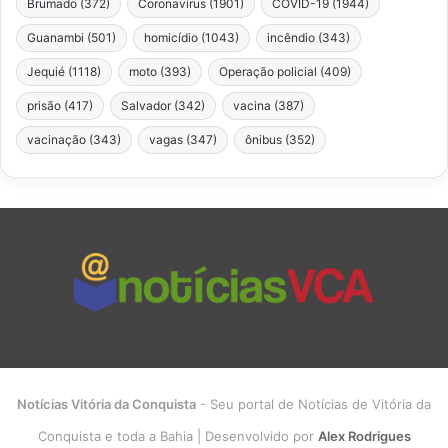
Brumado
(372)
Coronavírus
(1901)
COVID-19
(1944)
Guanambi
(501)
homicídio
(1043)
incêndio
(343)
Jequié
(1118)
moto
(393)
Operação policial
(409)
prisão
(417)
Salvador
(342)
vacina
(387)
vacinação
(343)
vagas
(347)
ônibus
(352)
Notícias Vitória da Conquista
- Seu portal de Notícias de Vitória da
Conquista e toda a Bahia | Desenvolvido por
Alex Rodrigues