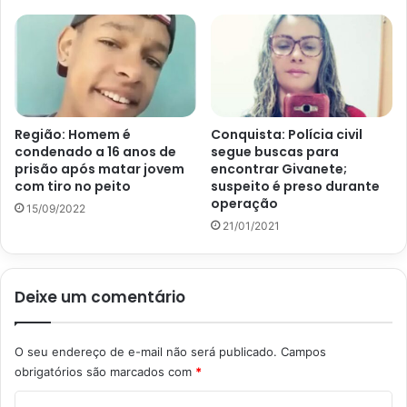
Região: Homem é
Conquista: Polícia civil
condenado a 16 anos de
segue buscas para
prisão após matar jovem
encontrar Givanete;
com tiro no peito
suspeito é preso durante
operação
15/09/2022
21/01/2021
Deixe um comentário
O seu endereço de e-mail não será publicado.
Campos
obrigatórios são marcados com
*
C