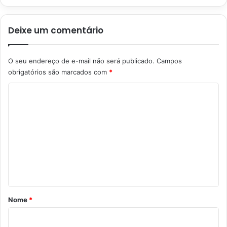
Deixe um comentário
O seu endereço de e-mail não será publicado.
Campos
obrigatórios são marcados com
*
C
o
m
e
n
t
á
r
Nome
*
i
o