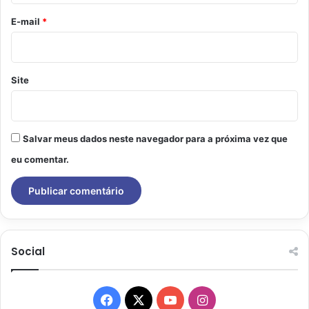
*
E-mail
*
Site
Salvar meus dados neste navegador para a próxima vez que
eu comentar.
Social
Facebook
X
YouTube
Instagram