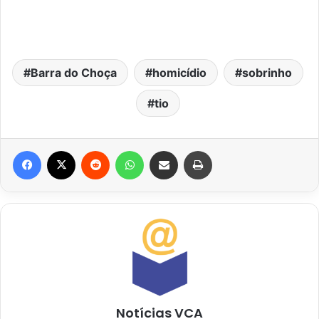
Barra do Choça
homicídio
sobrinho
tio
Facebook
X
Reddit
WhatsApp
Compartilhar via e-mail
Imprimir
Notícias VCA