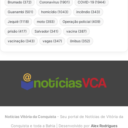
Brumado
(372)
Coronavírus
(1901)
COVID-19
(1944)
Guanambi
(501)
homicídio
(1043)
incêndio
(343)
Jequié
(1118)
moto
(393)
Operação policial
(409)
prisão
(417)
Salvador
(341)
vacina
(387)
vacinação
(343)
vagas
(347)
ônibus
(352)
Notícias Vitória da Conquista
- Seu portal de Notícias de Vitória da
Conquista e toda a Bahia | Desenvolvido por
Alex Rodrigues