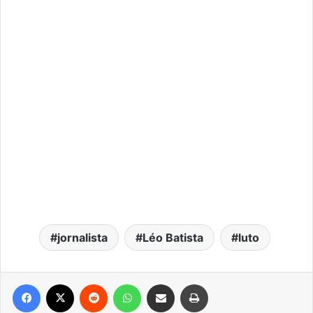
jornalista
Léo Batista
luto
Facebook
X
Reddit
WhatsApp
Compartilhar via e-mail
Imprimir