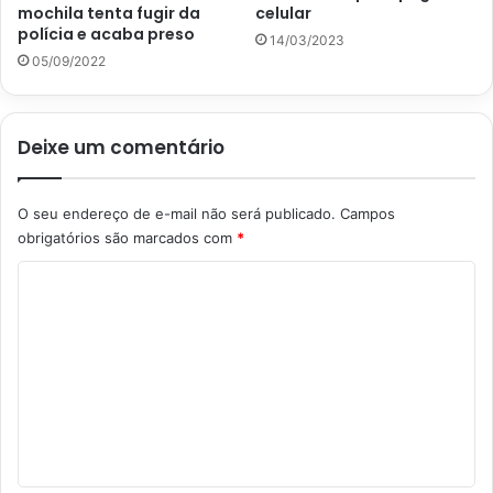
mochila tenta fugir da
celular
polícia e acaba preso
14/03/2023
05/09/2022
Deixe um comentário
O seu endereço de e-mail não será publicado.
Campos
obrigatórios são marcados com
*
C
o
m
e
n
t
á