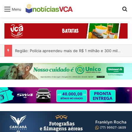
Pr
Menu
Região: Polícia apreendeu mais de R$ 1 milhão e 300 mil dentro de carro; quatro pessoas foram presas