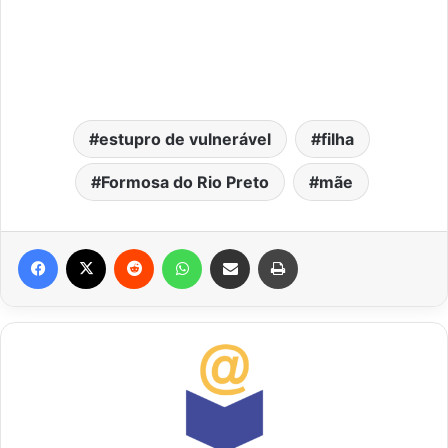
estupro de vulnerável
filha
Formosa do Rio Preto
mãe
Facebook
X
Reddit
WhatsApp
Compartilhar via e-mail
Imprimir