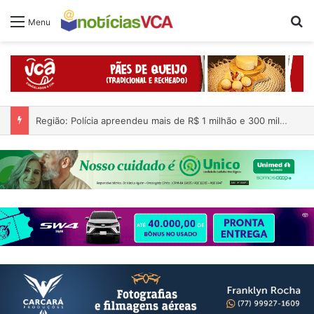
Pr
Menu
Região: Polícia apreendeu mais de R$ 1 milhão e 300 mil dentro de carro; quatro pessoas foram presas