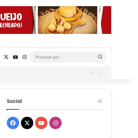
Facebook
X
YouTube
Instagram
Procurar
por
Social
Facebook
X
YouTube
Instagram