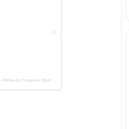
Uma publicação compartilhada por Notícias VCA – Vitória da Conquista (@sitenoticiasvca)