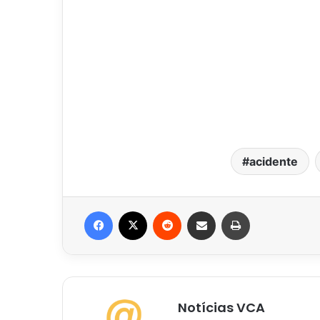
acidente
Facebook
X
Reddit
Compartilhar via e-mail
Imprimir
Notícias VCA