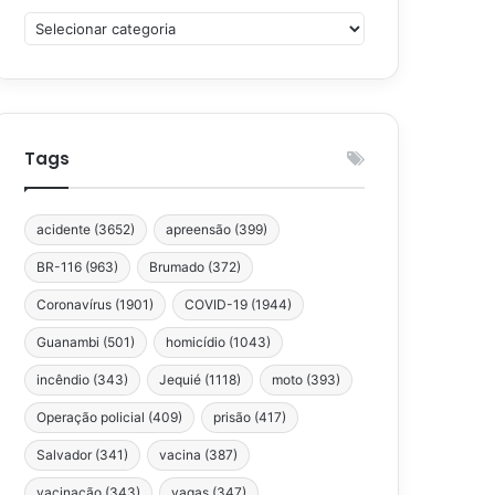
Categorias
Tags
acidente
(3652)
apreensão
(399)
BR-116
(963)
Brumado
(372)
Coronavírus
(1901)
COVID-19
(1944)
Guanambi
(501)
homicídio
(1043)
incêndio
(343)
Jequié
(1118)
moto
(393)
Operação policial
(409)
prisão
(417)
Salvador
(341)
vacina
(387)
vacinação
(343)
vagas
(347)