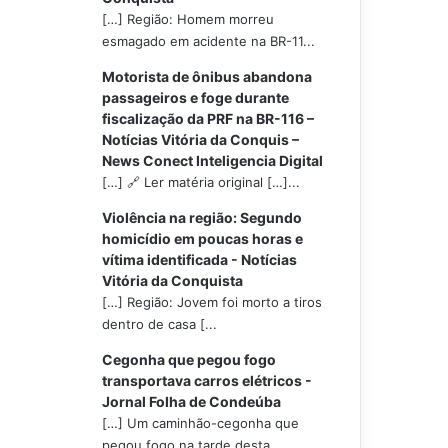
[…] Região: Homem morreu
esmagado em acidente na BR-11...
Motorista de ônibus abandona
passageiros e foge durante
fiscalização da PRF na BR-116 –
Notícias Vitória da Conquis –
News Conect Inteligencia Digital
[…] 🔗 Ler matéria original […]...
Violência na região: Segundo
homicídio em poucas horas e
vítima identificada - Notícias
Vitória da Conquista
[…] Região: Jovem foi morto a tiros
dentro de casa [...
Cegonha que pegou fogo
transportava carros elétricos -
Jornal Folha de Condeúba
[…] Um caminhão-cegonha que
pegou fogo na tarde desta...