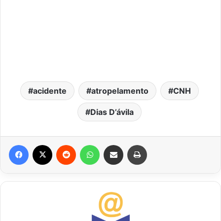
acidente
atropelamento
CNH
Dias D’ávila
Facebook
X
Reddit
WhatsApp
Compartilhar via e-mail
Imprimir