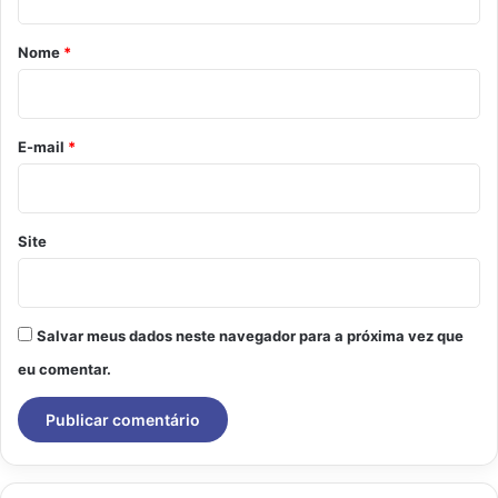
á
r
Nome
*
i
o
*
E-mail
*
Site
Salvar meus dados neste navegador para a próxima vez que
eu comentar.