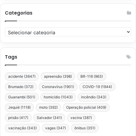
Categorias
Categorias
Tags
acidente
(3647)
apreensão
(398)
BR-116
(963)
Brumado
(372)
Coronavírus
(1901)
COVID-19
(1944)
Guanambi
(501)
homicídio
(1043)
incêndio
(343)
Jequié
(1118)
moto
(392)
Operação policial
(409)
prisão
(417)
Salvador
(341)
vacina
(387)
vacinação
(343)
vagas
(347)
ônibus
(351)