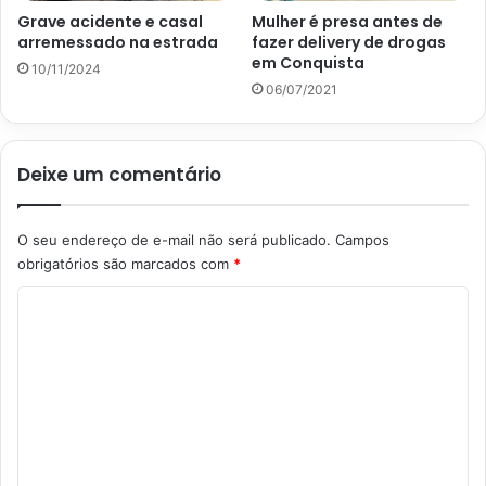
Grave acidente e casal
Mulher é presa antes de
arremessado na estrada
fazer delivery de drogas
em Conquista
10/11/2024
06/07/2021
Deixe um comentário
O seu endereço de e-mail não será publicado.
Campos
obrigatórios são marcados com
*
C
o
m
e
n
t