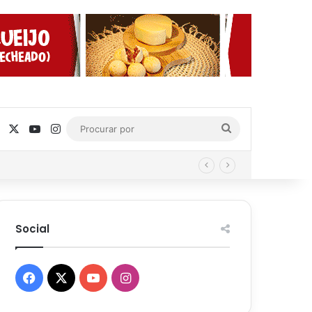
Facebook
X
YouTube
Instagram
Procurar
por
Social
Facebook
X
YouTube
Instagram