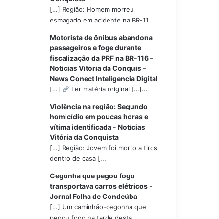
[…] Região: Homem morreu
esmagado em acidente na BR-11...
Motorista de ônibus abandona
passageiros e foge durante
fiscalização da PRF na BR-116 –
Notícias Vitória da Conquis –
News Conect Inteligencia Digital
[…]
Ler matéria original […]...
Violência na região: Segundo
homicídio em poucas horas e
vítima identificada - Notícias
Vitória da Conquista
[…] Região: Jovem foi morto a tiros
dentro de casa [...
Cegonha que pegou fogo
transportava carros elétricos -
Jornal Folha de Condeúba
[…] Um caminhão-cegonha que
pegou fogo na tarde desta...