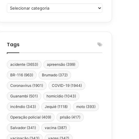
Categorias
Tags
acidente
(3653)
apreensão
(399)
BR-116
(963)
Brumado
(372)
Coronavírus
(1901)
COVID-19
(1944)
Guanambi
(501)
homicídio
(1043)
incêndio
(343)
Jequié
(1118)
moto
(393)
Operação policial
(409)
prisão
(417)
Salvador
(341)
vacina
(387)
vacinação
(343)
vagas
(347)