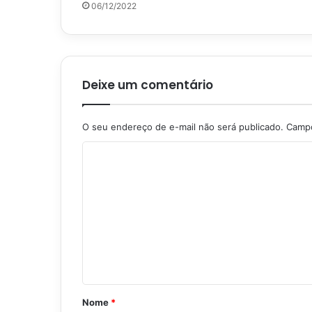
06/12/2022
Deixe um comentário
O seu endereço de e-mail não será publicado.
Campo
C
o
m
e
n
t
á
r
Nome
*