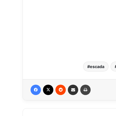
escada
Facebook
X
Reddit
Compartilhar via e-mail
Imprimir