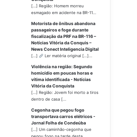
[…] Região: Homem morreu
esmagado em acidente na BR-11...
Motorista de ônibus abandona
passageiros e foge durante
fiscalização da PRF na BR-116 –
Notícias Vitória da Conquis –
News Conect Inteligencia Digital
[…]
Ler matéria original […]...
Violência na região: Segundo
homicídio em poucas horas e
vítima identificada - Notícias
Vitória da Conquista
[…] Região: Jovem foi morto a tiros
dentro de casa [...
Cegonha que pegou fogo
transportava carros elétricos -
Jornal Folha de Condeúba
[…] Um caminhão-cegonha que
pegou fogo na tarde desta...