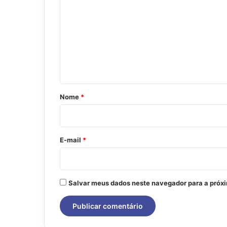
o
m
e
n
t
á
r
Nome
*
i
o
*
E-mail
*
Salvar meus dados neste navegador para a próx