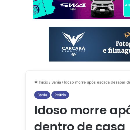
Início
/
Bahia
/
Idoso morre após escada desabar d
Bahia
Polícia
Idoso morre ap
dentro de casa