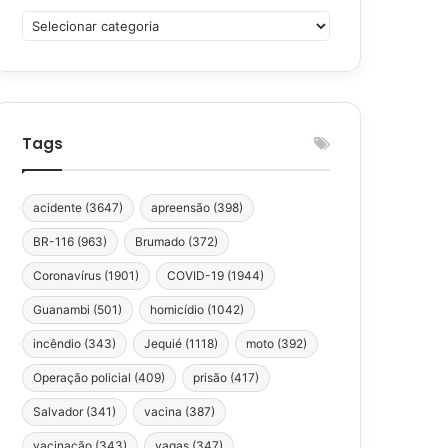
Categorias
Tags
acidente
(3647)
apreensão
(398)
BR-116
(963)
Brumado
(372)
Coronavírus
(1901)
COVID-19
(1944)
Guanambi
(501)
homicídio
(1042)
incêndio
(343)
Jequié
(1118)
moto
(392)
Operação policial
(409)
prisão
(417)
Salvador
(341)
vacina
(387)
vacinação
(343)
vagas
(347)