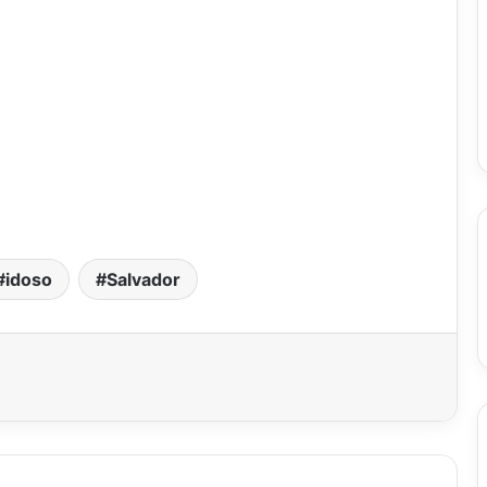
idoso
Salvador