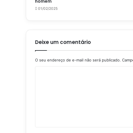
homem
01/02/2025
Deixe um comentário
O seu endereço de e-mail não será publicado.
Campo
C
o
m
e
n
t
á
r