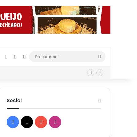
Facebook
X
YouTube
Instagram
Procurar
por
Social
Facebook
X
YouTube
Instagram