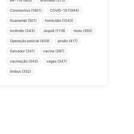
BR-116
(963)
Brumado
(372)
Coronavírus
(1901)
COVID-19
(1944)
Guanambi
(501)
homicídio
(1043)
incêndio
(343)
Jequié
(1118)
moto
(393)
Operação policial
(409)
prisão
(417)
Salvador
(341)
vacina
(387)
vacinação
(343)
vagas
(347)
ônibus
(352)