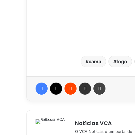
cama
fogo
Facebook
X
Reddit
Compartilhar via e-mail
Imprimir
Notícias VCA
O VCA Notícias é um portal de 