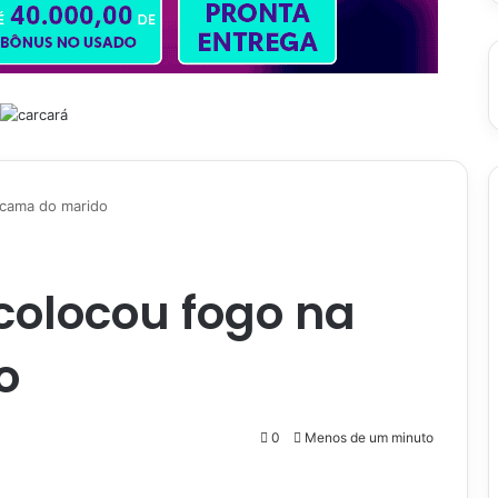
 cama do marido
colocou fogo na
o
0
Menos de um minuto