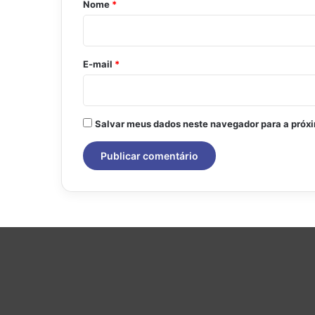
Nome
*
i
o
*
E-mail
*
Salvar meus dados neste navegador para a próx