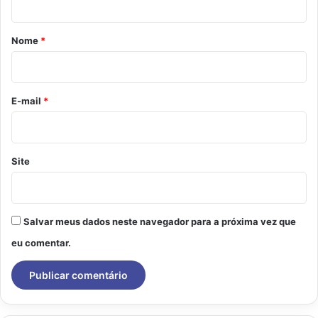
á
r
Nome
*
i
o
*
E-mail
*
Site
Salvar meus dados neste navegador para a próxima vez que
eu comentar.