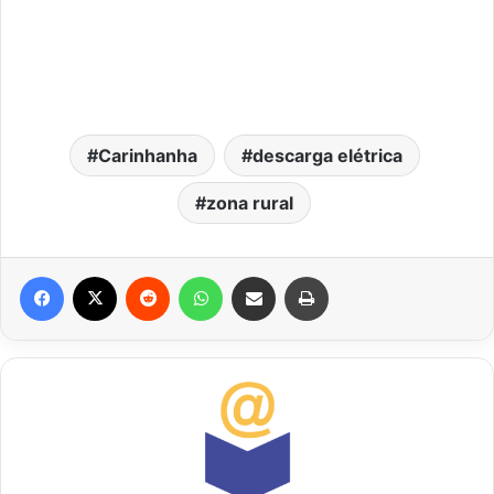
Carinhanha
descarga elétrica
zona rural
Facebook
X
Reddit
WhatsApp
Compartilhar via e-mail
Imprimir