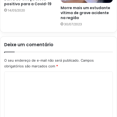
positivo para a Covid-19
Morre mais um estudante
14/05/2020
vítima de grave acidente
na região
30/07/2023
Deixe um comentário
O seu endereço de e-mail não será publicado.
Campos
obrigatórios são marcados com
*
C
o
m
e
n
t