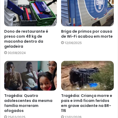
Dono de restaurante é
Briga de primos por causa
preso com 48 kg de
de Wi-Fi acabou em morte
maconha dentro da
12/06/2025
geladeira
30/08/2024
Tragédia: Quatro
Tragédia: Criança morre e
adolescentes da mesma
pais e irmã ficam feridos
família morreram
em grave acidente na BR-
afogados
116
25/03/2025
12/01/2026