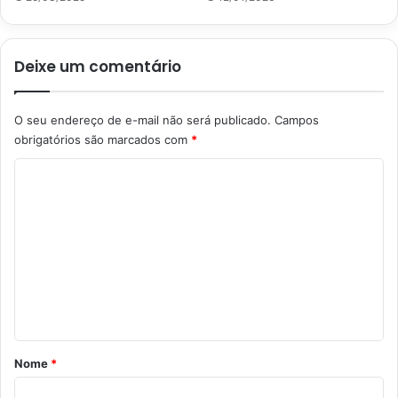
Deixe um comentário
O seu endereço de e-mail não será publicado.
Campos
obrigatórios são marcados com
*
C
o
m
e
n
t
á
r
Nome
*
i