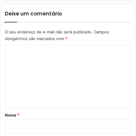
Deixe um comentário
O seu endereço de e-mail não será publicado.
Campos
obrigatórios são marcados com
*
C
o
m
e
n
t
á
r
Nome
*
i
o