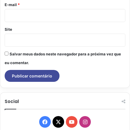
*
E-mail
*
Site
Salvar meus dados neste navegador para a próxima vez que
eu comentar.
Social
Facebook
X
YouTube
Instagram