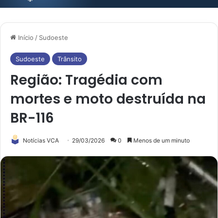
Início
/
Sudoeste
Sudoeste
Trânsito
Região: Tragédia com
mortes e moto destruída na
BR-116
Notícias VCA
29/03/2026
0
Menos de um minuto