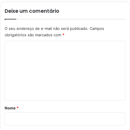
Deixe um comentário
O seu endereço de e-mail não será publicado.
Campos
obrigatórios são marcados com
*
C
o
m
e
n
t
á
r
Nome
*
i
o