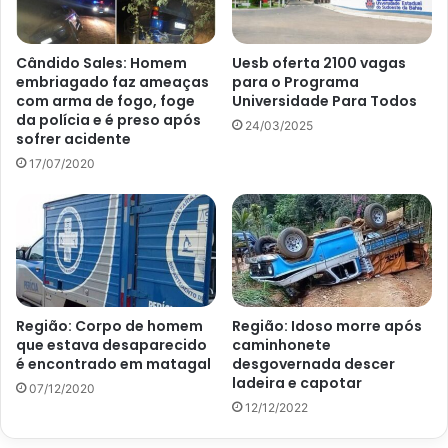
Cândido Sales: Homem
Uesb oferta 2100 vagas
embriagado faz ameaças
para o Programa
com arma de fogo, foge
Universidade Para Todos
da polícia e é preso após
24/03/2025
sofrer acidente
17/07/2020
Região: Corpo de homem
Região: Idoso morre após
que estava desaparecido
caminhonete
é encontrado em matagal
desgovernada descer
ladeira e capotar
07/12/2020
12/12/2022