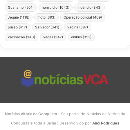
Guanambi
(501)
homicídio
(1043)
incêndio
(343)
Jequié
(1118)
moto
(393)
Operação policial
(409)
prisão
(417)
Salvador
(341)
vacina
(387)
vacinação
(343)
vagas
(347)
ônibus
(352)
Notícias Vitória da Conquista
- Seu portal de Notícias de Vitória da
Conquista e toda a Bahia | Desenvolvido por
Alex Rodrigues