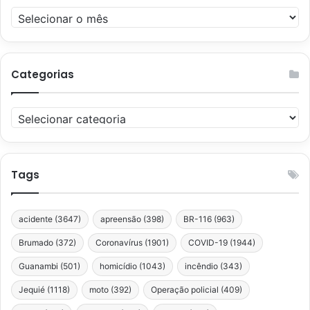
Arquivos
Categorias
Categorias
Tags
acidente
(3647)
apreensão
(398)
BR-116
(963)
Brumado
(372)
Coronavírus
(1901)
COVID-19
(1944)
Guanambi
(501)
homicídio
(1043)
incêndio
(343)
Jequié
(1118)
moto
(392)
Operação policial
(409)