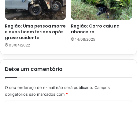
Região: Uma pessoa morre
Região: Carro caiu na
e duas ficam feridas após
ribanceira
grave acidente
14/08/2025
03/04/2022
Deixe um comentário
O seu endereço de e-mail não será publicado.
Campos
obrigatórios são marcados com
*
C
o
m
e