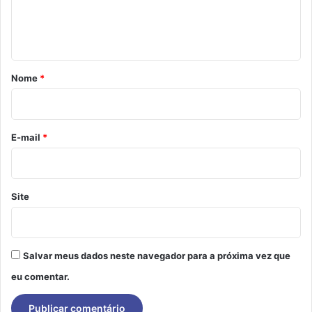
n
t
á
r
Nome
*
i
o
*
E-mail
*
Site
Salvar meus dados neste navegador para a próxima vez que
eu comentar.