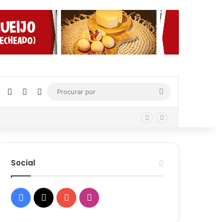
Facebook
X
YouTube
Instagram
Procurar
por
Social
Facebook
X
YouTube
Instagram