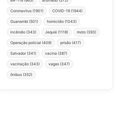
BR-116
(963)
Brumado
(372)
Coronavírus
(1901)
COVID-19
(1944)
Guanambi
(501)
homicídio
(1043)
incêndio
(343)
Jequié
(1118)
moto
(393)
Operação policial
(409)
prisão
(417)
Salvador
(341)
vacina
(387)
vacinação
(343)
vagas
(347)
ônibus
(352)