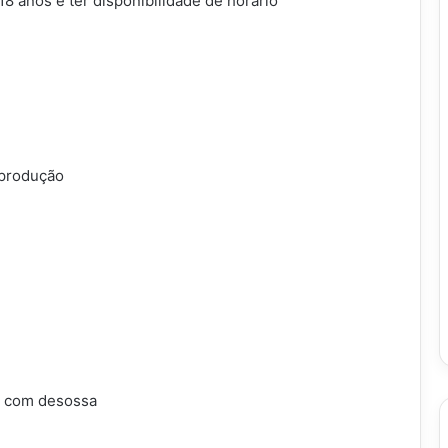
18 anos e ter disponibilidade de horário
 produção
o com desossa