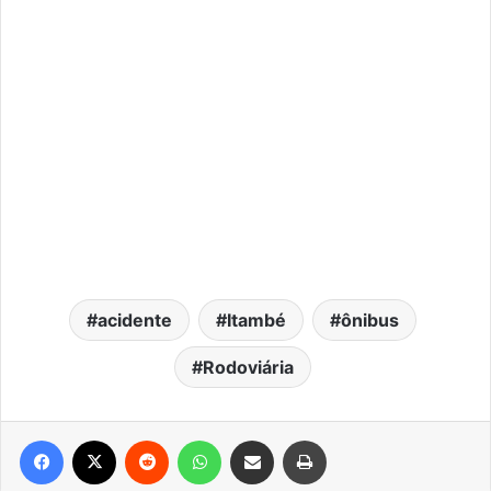
acidente
Itambé
ônibus
Rodoviária
Facebook
X
Reddit
WhatsApp
Compartilhar via e-mail
Imprimir