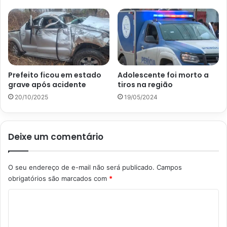
Prefeito ficou em estado
Adolescente foi morto a
grave após acidente
tiros na região
20/10/2025
19/05/2024
Deixe um comentário
O seu endereço de e-mail não será publicado.
Campos
obrigatórios são marcados com
*
C
o