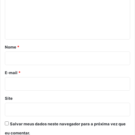
m
e
n
t
á
r
Nome
*
i
o
*
E-mail
*
Site
Salvar meus dados neste navegador para a próxima vez que
eu comentar.