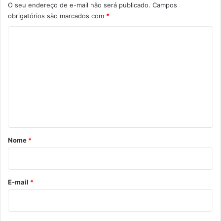
O seu endereço de e-mail não será publicado.
Campos
obrigatórios são marcados com
*
C
o
m
e
n
t
á
r
Nome
*
i
o
*
E-mail
*