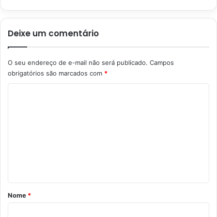
Deixe um comentário
O seu endereço de e-mail não será publicado.
Campos
obrigatórios são marcados com
*
C
o
m
e
n
t
á
r
Nome
*
i