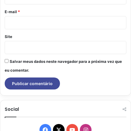
o
*
E-mail
*
Site
Salvar meus dados neste navegador para a próxima vez que
eu comentar.
Social
Facebook
X
YouTube
Instagram