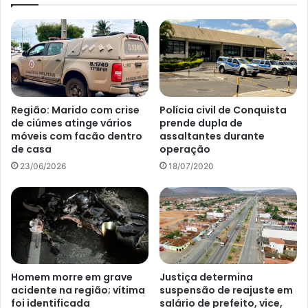
Região: Marido com crise
Polícia civil de Conquista
de ciúmes atinge vários
prende dupla de
móveis com facão dentro
assaltantes durante
de casa
operação
23/06/2026
18/07/2020
Homem morre em grave
Justiça determina
acidente na região; vítima
suspensão de reajuste em
foi identificada
salário de prefeito, vice,