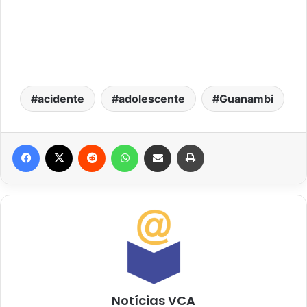
acidente
adolescente
Guanambi
Facebook
X
Reddit
WhatsApp
Compartilhar via e-mail
Imprimir
Notícias VCA