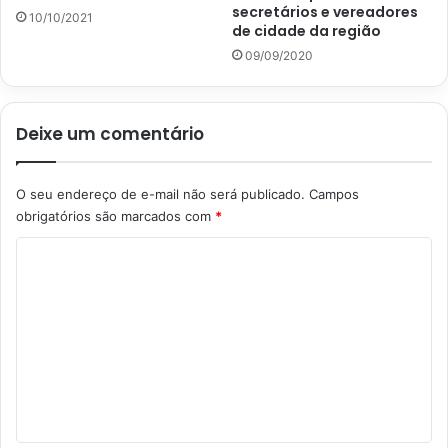
secretários e vereadores
10/10/2021
de cidade da região
09/09/2020
Deixe um comentário
O seu endereço de e-mail não será publicado.
Campos
obrigatórios são marcados com
*
C
o
m
e
n
t
á