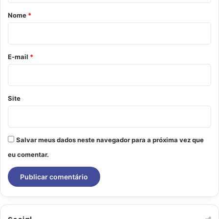
r
Nome
*
i
o
*
E-mail
*
Site
Salvar meus dados neste navegador para a próxima vez que
eu comentar.