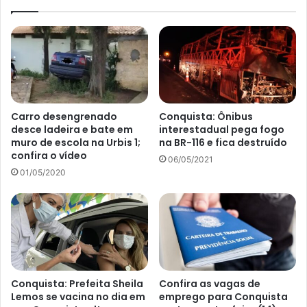
Carro desengrenado
Conquista: Ônibus
desce ladeira e bate em
interestadual pega fogo
muro de escola na Urbis 1;
na BR-116 e fica destruído
confira o vídeo
06/05/2021
01/05/2020
Conquista: Prefeita Sheila
Confira as vagas de
Lemos se vacina no dia em
emprego para Conquista