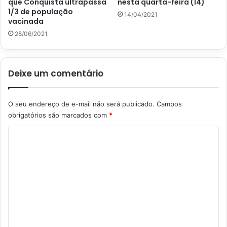
que Conquista ultrapassa
nesta quarta-feira (14)
1/3 de população
14/04/2021
vacinada
28/06/2021
Deixe um comentário
O seu endereço de e-mail não será publicado.
Campos
obrigatórios são marcados com
*
C
o
m
e
n
t
á