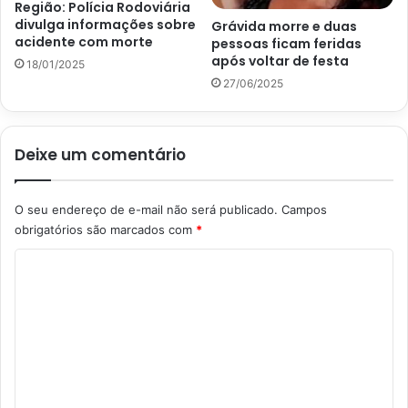
Região: Polícia Rodoviária
divulga informações sobre
Grávida morre e duas
acidente com morte
pessoas ficam feridas
após voltar de festa
18/01/2025
27/06/2025
Deixe um comentário
O seu endereço de e-mail não será publicado.
Campos
obrigatórios são marcados com
*
C
o
m
e
n
t