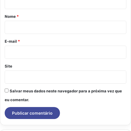
á
r
Nome
*
i
o
*
E-mail
*
Site
Salvar meus dados neste navegador para a próxima vez que
eu comentar.