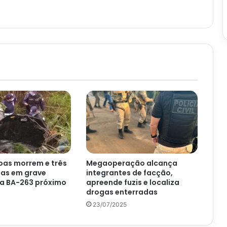
oas morrem e três
Megaoperação alcança
das em grave
integrantes de facção,
na BA-263 próximo
apreende fuzis e localiza
drogas enterradas
23/07/2025