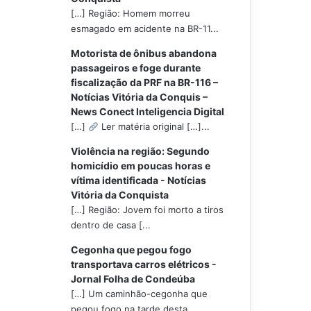
[…] Região: Homem morreu
esmagado em acidente na BR-11...
Motorista de ônibus abandona
passageiros e foge durante
fiscalização da PRF na BR-116 –
Notícias Vitória da Conquis –
News Conect Inteligencia Digital
[…]
Ler matéria original […]...
Violência na região: Segundo
homicídio em poucas horas e
vítima identificada - Notícias
Vitória da Conquista
[…] Região: Jovem foi morto a tiros
dentro de casa [...
Cegonha que pegou fogo
transportava carros elétricos -
Jornal Folha de Condeúba
[…] Um caminhão-cegonha que
pegou fogo na tarde desta...