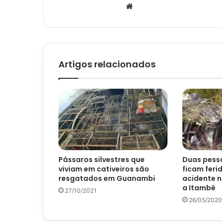
Website
Artigos relacionados
Pássaros silvestres que
Duas pess
viviam em cativeiros são
ficam feri
resgatados em Guanambi
acidente 
a Itambé
27/10/2021
26/05/2020