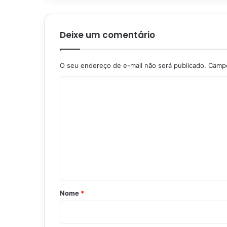
Deixe um comentário
O seu endereço de e-mail não será publicado.
Campo
C
o
m
e
n
t
á
r
Nome
*
i
o