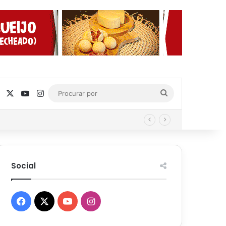
Facebook
X
YouTube
Instagram
Procurar
por
Social
Facebook
X
YouTube
Instagram