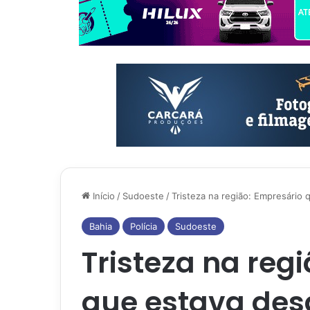
Início
/
Sudoeste
/
Tristeza na região: Empresário
Bahia
Polícia
Sudoeste
Tristeza na reg
que estava des