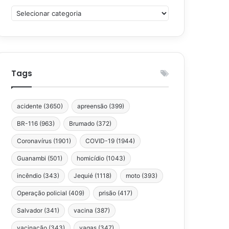
Categorias
Tags
acidente
(3650)
apreensão
(399)
BR-116
(963)
Brumado
(372)
Coronavírus
(1901)
COVID-19
(1944)
Guanambi
(501)
homicídio
(1043)
incêndio
(343)
Jequié
(1118)
moto
(393)
Operação policial
(409)
prisão
(417)
Salvador
(341)
vacina
(387)
vacinação
(343)
vagas
(347)