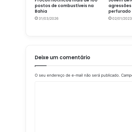
Procon notificou mais de 100
Jovem def
postos de combustíveis na
agressões 
Bahia
perfurado 
31/03/2026
02/01/2023
Deixe um comentário
O seu endereço de e-mail não será publicado.
Campo
C
o
m
e
n
t