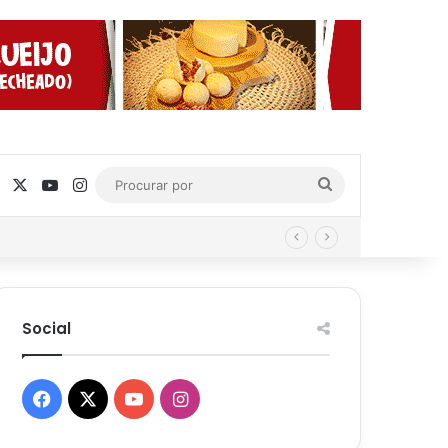
Facebook
X
YouTube
Instagram
Procurar
por
Social
Facebook
X
YouTube
Instagram