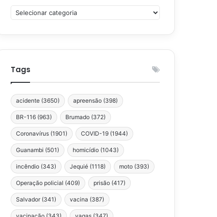
Categorias
Tags
acidente
(3650)
apreensão
(398)
BR-116
(963)
Brumado
(372)
Coronavírus
(1901)
COVID-19
(1944)
Guanambi
(501)
homicídio
(1043)
incêndio
(343)
Jequié
(1118)
moto
(393)
Operação policial
(409)
prisão
(417)
Salvador
(341)
vacina
(387)
vacinação
(343)
vagas
(347)