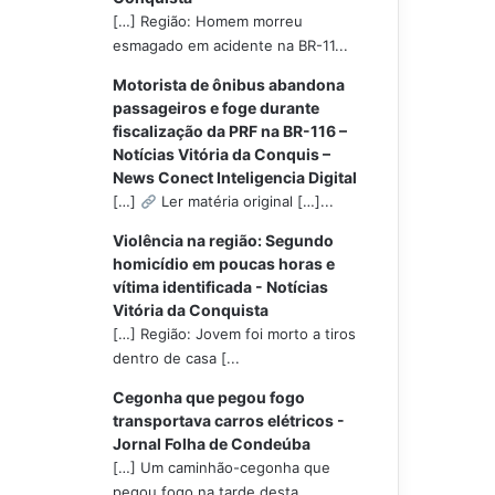
[…] Região: Homem morreu
esmagado em acidente na BR-11...
Motorista de ônibus abandona
passageiros e foge durante
fiscalização da PRF na BR-116 –
Notícias Vitória da Conquis –
News Conect Inteligencia Digital
[…]
Ler matéria original […]...
Violência na região: Segundo
homicídio em poucas horas e
vítima identificada - Notícias
Vitória da Conquista
[…] Região: Jovem foi morto a tiros
dentro de casa [...
Cegonha que pegou fogo
transportava carros elétricos -
Jornal Folha de Condeúba
[…] Um caminhão-cegonha que
pegou fogo na tarde desta...