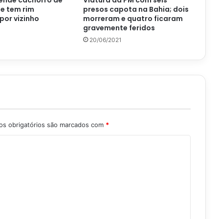
ende cachorro de
Viatura da PM com seis
e tem rim
presos capota na Bahia; dois
por vizinho
morreram e quatro ficaram
gravemente feridos
20/06/2021
s obrigatórios são marcados com
*