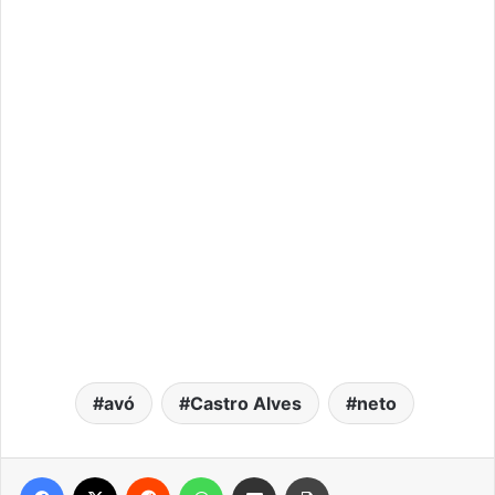
avó
Castro Alves
neto
Facebook
X
Reddit
WhatsApp
Compartilhar via e-mail
Imprimir