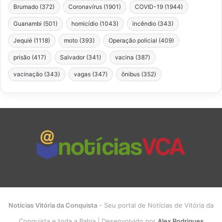
Brumado
(372)
Coronavírus
(1901)
COVID-19
(1944)
Guanambi
(501)
homicídio
(1043)
incêndio
(343)
Jequié
(1118)
moto
(393)
Operação policial
(409)
prisão
(417)
Salvador
(341)
vacina
(387)
vacinação
(343)
vagas
(347)
ônibus
(352)
Notícias Vitória da Conquista
- Seu portal de Notícias de Vitória da
Conquista e toda a Bahia | Desenvolvido por
Alex Rodrigues