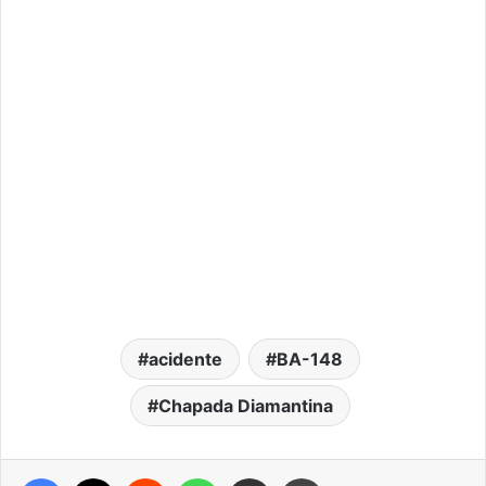
acidente
BA-148
Chapada Diamantina
Facebook
X
Reddit
WhatsApp
Compartilhar via e-mail
Imprimir