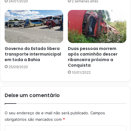
24/01/2020
2 semanas atrás
Governo do Estado libera
Duas pessoas morrem
transporte intermunicipal
após caminhão descer
em toda a Bahia
ribanceira próximo a
Conquista
25/09/2020
10/01/2022
Deixe um comentário
O seu endereço de e-mail não será publicado.
Campos
obrigatórios são marcados com
*
C