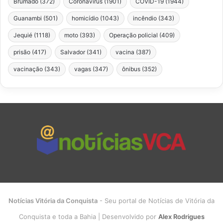
Brumado
(372)
Coronavírus
(1901)
COVID-19
(1944)
Guanambi
(501)
homicídio
(1043)
incêndio
(343)
Jequié
(1118)
moto
(393)
Operação policial
(409)
prisão
(417)
Salvador
(341)
vacina
(387)
vacinação
(343)
vagas
(347)
ônibus
(352)
Notícias Vitória da Conquista
- Seu portal de Notícias de Vitória da
Conquista e toda a Bahia | Desenvolvido por
Alex Rodrigues