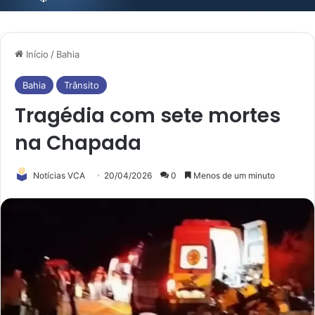
Início
/
Bahia
Bahia
Trânsito
Tragédia com sete mortes
na Chapada
Notícias VCA
20/04/2026
0
Menos de um minuto