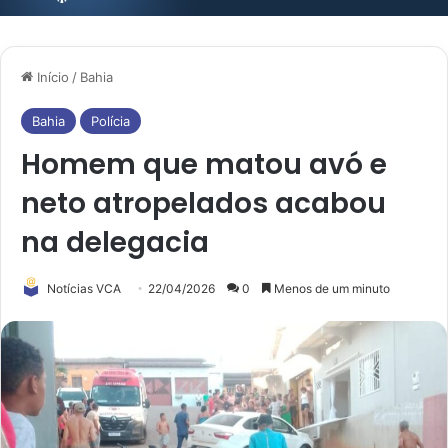
Início
/
Bahia
Bahia
Polícia
Homem que matou avó e
neto atropelados acabou
na delegacia
Notícias VCA
22/04/2026
0
Menos de um minuto