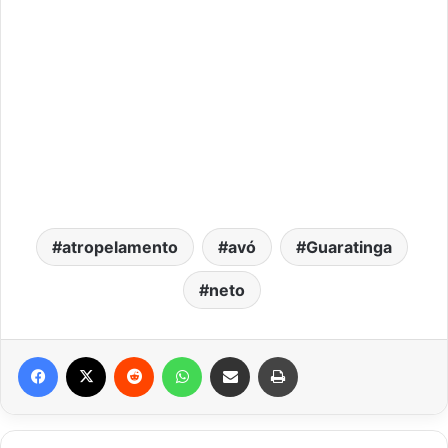
atropelamento
avó
Guaratinga
neto
Facebook
X
Reddit
WhatsApp
Compartilhar via e-mail
Imprimir