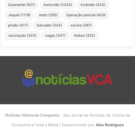
Guanambi
(501)
homicídio
(1043)
incêndio
(343)
Jequié
(1118)
moto
(393)
Operação policial
(409)
prisão
(417)
Salvador
(342)
vacina
(387)
vacinação
(343)
vagas
(347)
ônibus
(352)
Notícias Vitória da Conquista
- Seu portal de Notícias de Vitória da
Conquista e toda a Bahia | Desenvolvido por
Alex Rodrigues