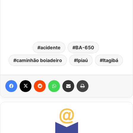
acidente
BA-650
caminhão boiadeiro
Ipiaú
Itagibá
Facebook
X
Reddit
WhatsApp
Compartilhar via e-mail
Imprimir