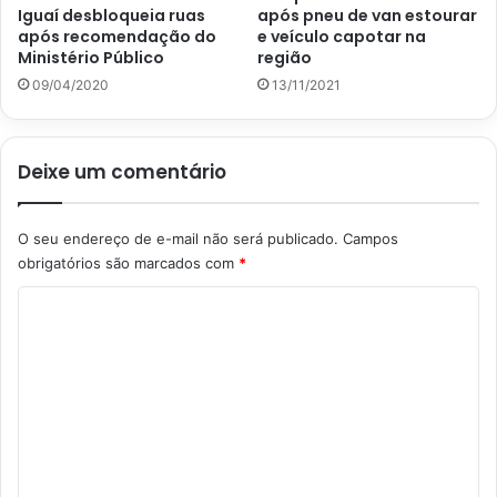
Iguaí desbloqueia ruas
após pneu de van estourar
após recomendação do
e veículo capotar na
Ministério Público
região
09/04/2020
13/11/2021
Deixe um comentário
O seu endereço de e-mail não será publicado.
Campos
obrigatórios são marcados com
*
C
o
m
e
n
t