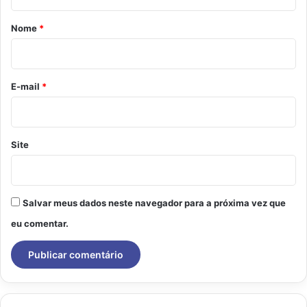
á
r
Nome
*
i
o
*
E-mail
*
Site
Salvar meus dados neste navegador para a próxima vez que
eu comentar.