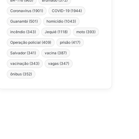
BR-116
(963)
Brumado
(372)
Coronavírus
(1901)
COVID-19
(1944)
Guanambi
(501)
homicídio
(1043)
incêndio
(343)
Jequié
(1118)
moto
(393)
Operação policial
(409)
prisão
(417)
Salvador
(341)
vacina
(387)
vacinação
(343)
vagas
(347)
ônibus
(352)