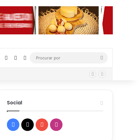
Facebook
X
YouTube
Instagram
Procurar
por
Social
Facebook
X
YouTube
Instagram