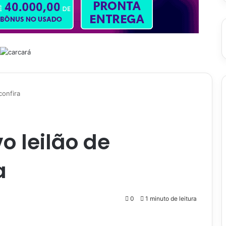
confira
o leilão de
a
0
1 minuto de leitura