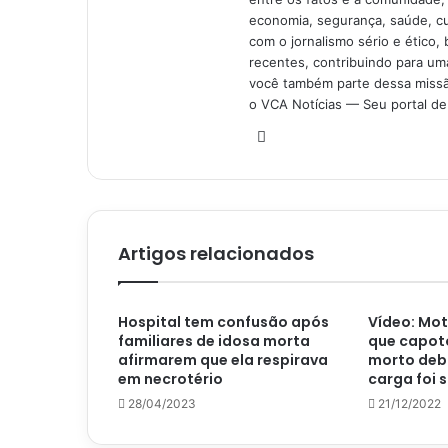
economia, segurança, saúde, c
com o jornalismo sério e ético, 
recentes, contribuindo para uma
você também parte dessa missão
o VCA Notícias — Seu portal de 
Website
Artigos relacionados
Hospital tem confusão após
Vídeo: Mot
familiares de idosa morta
que capot
afirmarem que ela respirava
morto deba
em necrotério
carga foi
28/04/2023
21/12/2022