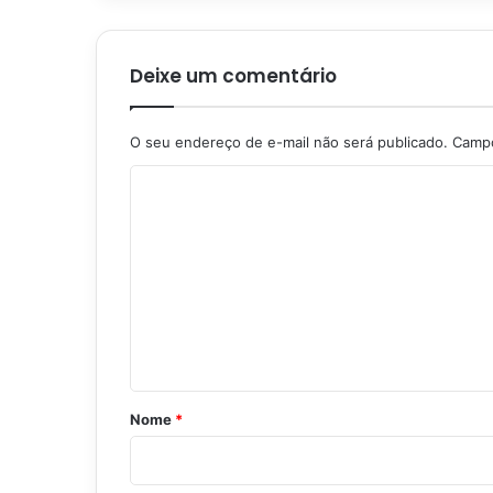
Deixe um comentário
O seu endereço de e-mail não será publicado.
Campo
C
o
m
e
n
t
á
r
Nome
*
i
o