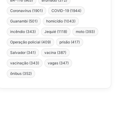
BR-116
(963)
Brumado
(372)
Coronavírus
(1901)
COVID-19
(1944)
Guanambi
(501)
homicídio
(1043)
incêndio
(343)
Jequié
(1118)
moto
(393)
Operação policial
(409)
prisão
(417)
Salvador
(341)
vacina
(387)
vacinação
(343)
vagas
(347)
ônibus
(352)