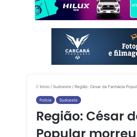
Início
/
Sudoeste
/
Região: César da Farmácia Popul
Polícia
Sudoeste
Região: César 
Popular morreu