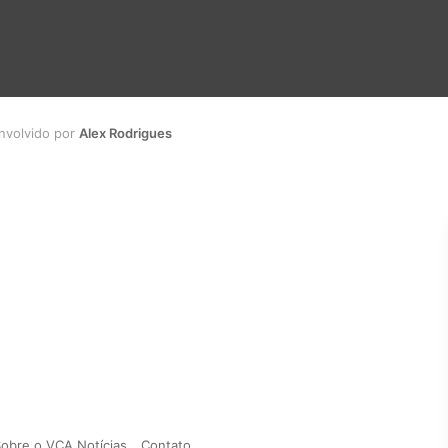
envolvido por
Alex Rodrigues
obre o VCA Notícias
Contato