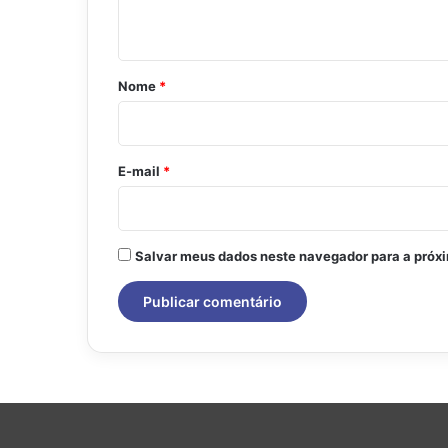
t
á
r
Nome
*
i
o
*
E-mail
*
Salvar meus dados neste navegador para a próx