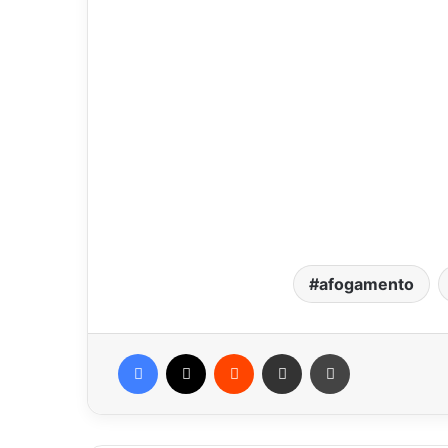
afogamento
Facebook
X
Reddit
Compartilhar via e-mail
Imprimir