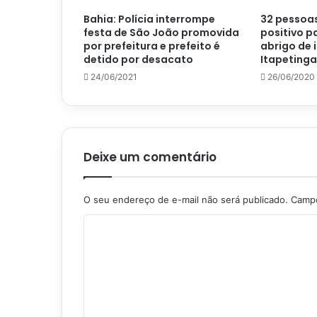
Bahia: Polícia interrompe
32 pessoa
festa de São João promovida
positivo p
por prefeitura e prefeito é
abrigo de 
detido por desacato
Itapetinga
24/06/2021
26/06/2020
Deixe um comentário
O seu endereço de e-mail não será publicado.
Campo
C
o
m
e
n