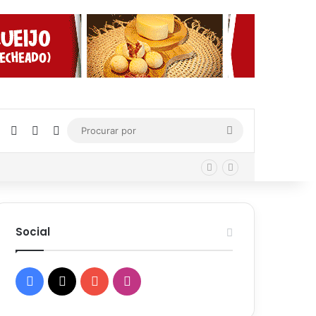
Facebook
X
YouTube
Instagram
Procurar
por
Social
Facebook
X
YouTube
Instagram