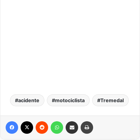
acidente
motociclista
Tremedal
Facebook
X
Reddit
WhatsApp
Compartilhar via e-mail
Imprimir