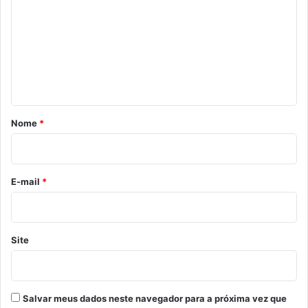
m
e
n
t
á
r
Nome
*
i
o
*
E-mail
*
Site
Salvar meus dados neste navegador para a próxima vez que