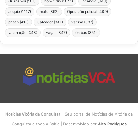
Guanambi
(501)
homicídio
(1041)
incêndio
(343)
Jequié
(1117)
moto
(392)
Operação policial
(409)
prisão
(416)
Salvador
(341)
vacina
(387)
vacinação
(343)
vagas
(347)
ônibus
(351)
Notícias Vitória da Conquista
- Seu portal de Notícias de Vitória da
Conquista e toda a Bahia | Desenvolvido por
Alex Rodrigues