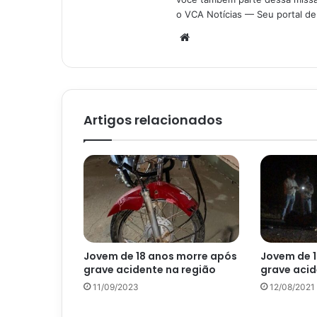
o VCA Notícias — Seu portal de 
Website
Artigos relacionados
Jovem de 18 anos morre após
Jovem de 
grave acidente na região
grave aci
11/09/2023
12/08/2021