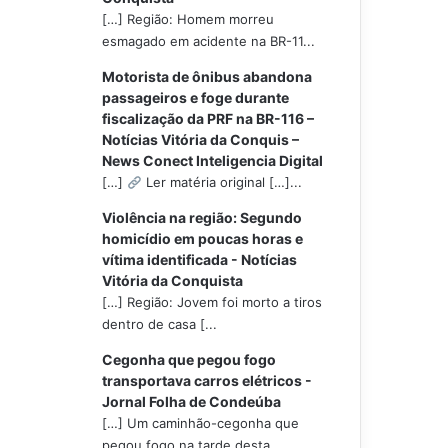
[…] Região: Homem morreu
esmagado em acidente na BR-11...
Motorista de ônibus abandona
passageiros e foge durante
fiscalização da PRF na BR-116 –
Notícias Vitória da Conquis –
News Conect Inteligencia Digital
[…]
Ler matéria original […]...
Violência na região: Segundo
homicídio em poucas horas e
vítima identificada - Notícias
Vitória da Conquista
[…] Região: Jovem foi morto a tiros
dentro de casa [...
Cegonha que pegou fogo
transportava carros elétricos -
Jornal Folha de Condeúba
[…] Um caminhão-cegonha que
pegou fogo na tarde desta...