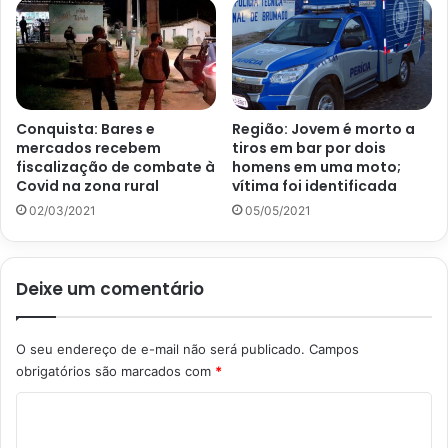
Conquista: Bares e
Região: Jovem é morto a
mercados recebem
tiros em bar por dois
fiscalização de combate à
homens em uma moto;
Covid na zona rural
vítima foi identificada
02/03/2021
05/05/2021
Deixe um comentário
O seu endereço de e-mail não será publicado.
Campos
obrigatórios são marcados com
*
C
o