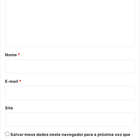
m
e
n
t
á
r
Nome
*
i
o
*
E-mail
*
Site
Salvar meus dados neste navegador para a próxima vez que