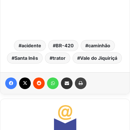
acidente
BR-420
caminhão
Santa Inês
trator
Vale do Jiquiriçá
Facebook
X
Reddit
WhatsApp
Compartilhar via e-mail
Imprimir