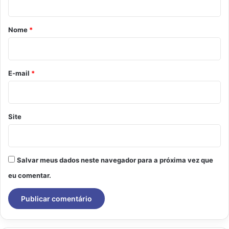
á
r
Nome
*
i
o
*
E-mail
*
Site
Salvar meus dados neste navegador para a próxima vez que
eu comentar.