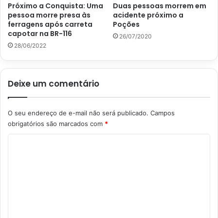
Próximo a Conquista: Uma
Duas pessoas morrem em
pessoa morre presa às
acidente próximo a
ferragens após carreta
Poções
capotar na BR-116
26/07/2020
28/06/2022
Deixe um comentário
O seu endereço de e-mail não será publicado.
Campos
obrigatórios são marcados com
*
C
o
m
e
n
t