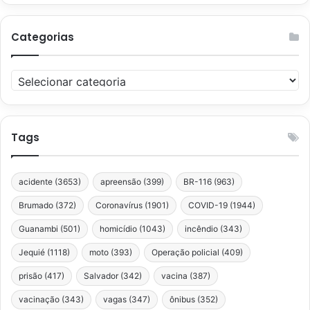
Categorias
Categorias
Tags
acidente
(3653)
apreensão
(399)
BR-116
(963)
Brumado
(372)
Coronavírus
(1901)
COVID-19
(1944)
Guanambi
(501)
homicídio
(1043)
incêndio
(343)
Jequié
(1118)
moto
(393)
Operação policial
(409)
prisão
(417)
Salvador
(342)
vacina
(387)
vacinação
(343)
vagas
(347)
ônibus
(352)