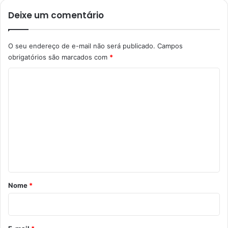
Deixe um comentário
O seu endereço de e-mail não será publicado.
Campos
obrigatórios são marcados com
*
C
o
m
e
n
t
á
r
Nome
*
i
o
*