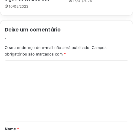
15/01/2024
10/05/2023
Deixe um comentário
O seu endereço de e-mail não será publicado.
Campos
obrigatórios são marcados com
*
C
o
m
e
n
t
á
r
Nome
*